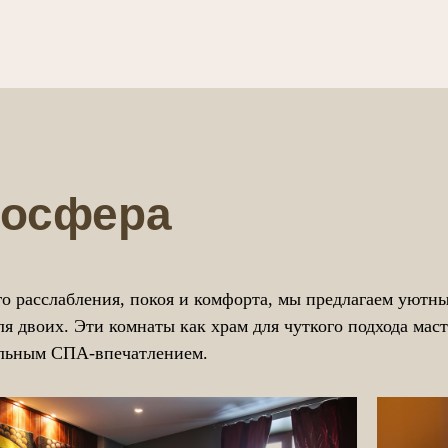
мосфера
го расслабления, покоя и комфорта, мы предлагаем уют
двоих. Эти комнаты как храм для чуткого подхода масте
альным СПА-впечатлением.