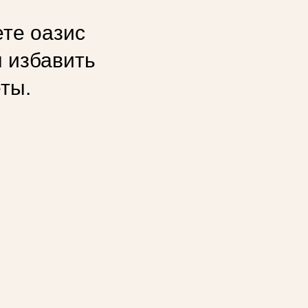
ете
оазис
ы избавить
еты.