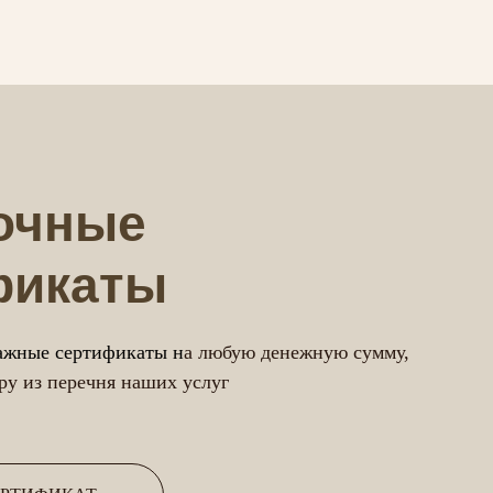
очные
фикаты
ажные сертификаты н
а любую денежную сумму,
у из перечня наших услуг