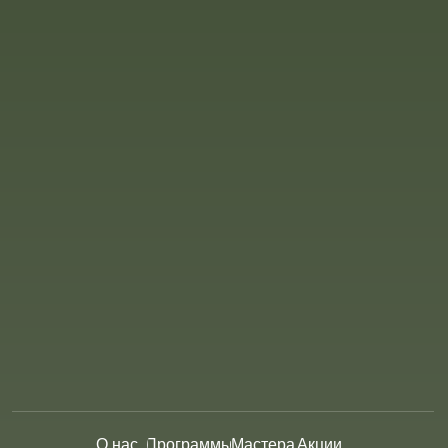
О нас
Программы
Мастера
Акции
Сертификаты
Spa-этикет
Контакты
© ООО "Сиам"
ИНН 2536258598
ОГРН 11225360118946 от 18.12.2012 г.
Согласие на обработку персональных
данных
Политика конфиденциальности
Создано в Эдс