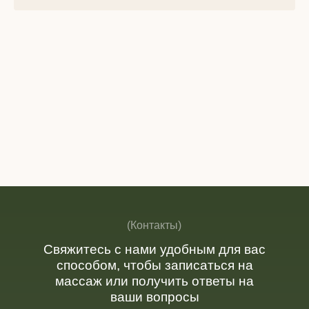
Массажи
Spa-программы
Spa для двоих
(Контакты)
Уход за лицом
Уход за телом
Свяжитесь с нами удобным для вас
способом, чтобы записаться на
массаж или получить ответы на
ваши вопросы
E-mail
siamvl@mail.ru
Телефон
+7 (423) 208-81-11
График работы
с 11:00 до 21:00
без перерыва и выходных